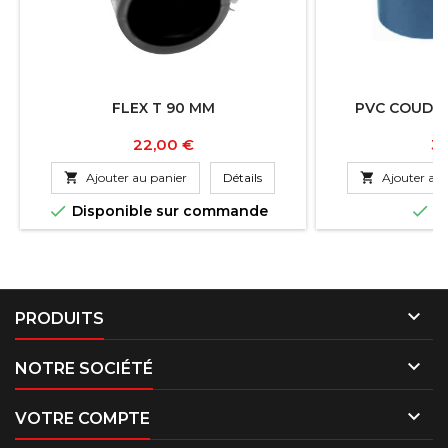
FLEX T 90 MM
PVC COUDE 
Prix
Pr
22,00 €
37

Ajouter au panier
Détails

Ajouter au 


Disponible sur commande
En

PRODUITS

NOTRE SOCIÉTÉ

VOTRE COMPTE