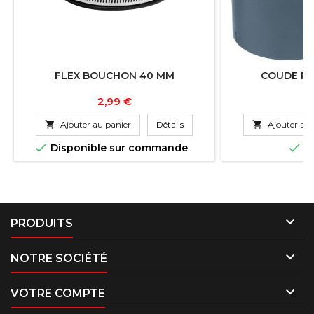
FLEX BOUCHON 40 MM
COUDE PN
Prix
Pr
2,99 €
3

Ajouter au panier
Détails

Ajouter au 


Disponible sur commande
En

PRODUITS

NOTRE SOCIÉTÉ

VOTRE COMPTE