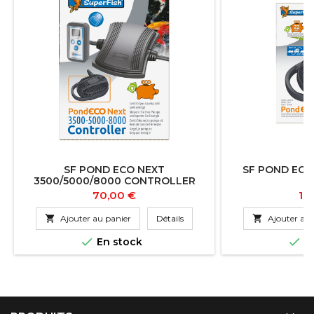
SF POND ECO NEXT
SF POND ECO
3500/5000/8000 CONTROLLER
Prix
Pri
70,00 €
19

Ajouter au panier
Détails

Ajouter au 


En stock
En