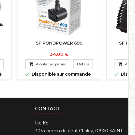
SF PONDPOWER 690
SF PO
Prix
34,00 €

Ajouter au panier
Détails

Ajout


e
Disponible sur commande
Dispo
CONTACT
Ike Koi
303 chemin du petit Chaley, 01960 SAINT