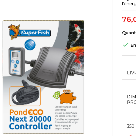
l'énerg
76,
Quant

En
LIV
DIM
PRO
350