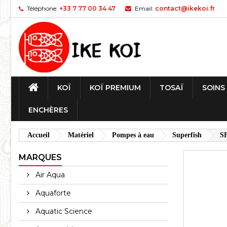
Téléphone:
+33 7 77 00 34 47
Email:
contact@ikekoi.fr
KOÏ
KOÏ PREMIUM
TOSAÏ
SOINS
ENCHÈRES
Accueil
Matériel
Pompes à eau
Superfish
S
MARQUES
Air Aqua
Aquaforte
Aquatic Science