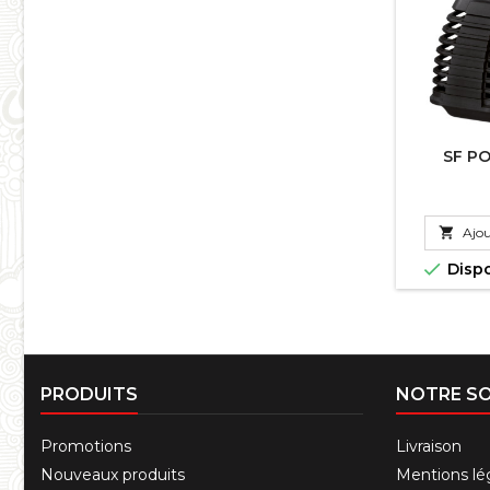
SF P

Ajou

Disp
PRODUITS
NOTRE SO
Promotions
Livraison
Nouveaux produits
Mentions lé