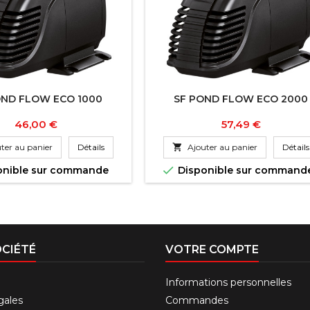
OND FLOW ECO 1000
SF POND FLOW ECO 2000
Prix
Prix
46,00 €
57,49 €
ter au panier
Détails

Ajouter au panier
Détails

onible sur commande
Disponible sur command
CIÉTÉ
VOTRE COMPTE
Informations personnelles
gales
Commandes