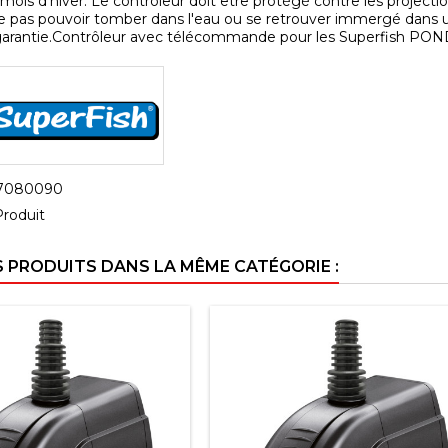
mois d'hiver. Le contrôleur doit être protégé contre les projectio
e pas pouvoir tomber dans l'eau ou se retrouver immergé dans 
 garantie.Contrôleur avec télécommande pour les Superfish POND
7080090
Produit
S PRODUITS DANS LA MÊME CATÉGORIE :