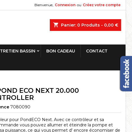
Bienvenue,
Connexion
ou
Créez votre compte
shopping_cart
Panier:
0
Produits - 0,00 €
TRETIEN BASSIN
BON CADEAU
CONTACT
POND ECO NEXT 20.000
NTROLLER
ence
7080090
leur pour PondECO Next. Avec ce contrôleur et sa
mmande vous pouvez allumer et éteindre la pompe et
 sa puissance, ce qui vous permet d' encore économiser de