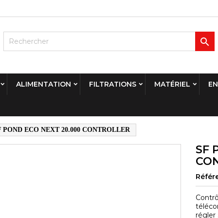

ALIMENTATION
FILTRATIONS
MATÉRIEL
EN
F POND ECO NEXT 20.000 CONTROLLER
SF 
CO
Référ
Contrô
téléco
régler